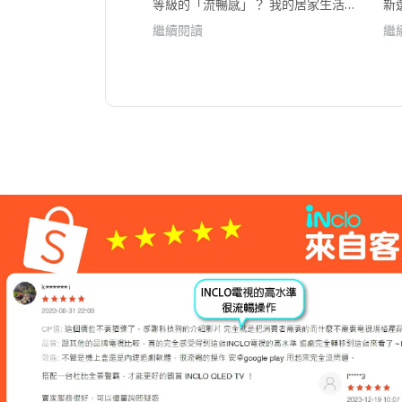
等級的「流暢感」？ 我的居家生活新
新
夥伴 🎬
容
繼續閱讀
繼
下