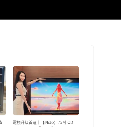
直
電視升級首選｜【iNclo】75吋 QD