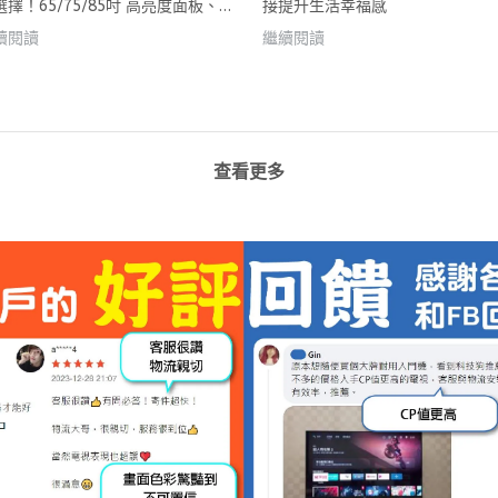
選擇！65/75/85吋 高亮度面板、大
接提升生活幸福感
量不卡頓！音響大升級，再幫你省
續閱讀
繼續閱讀
音響錢！
查看更多