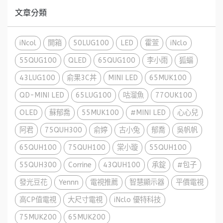
文章分類
iNcol
開箱
50LUG100
LED
霍萱
iNclo
55QUG100
QLED
65QUG100
李小雨
狐蝠
43LUG100
俞果3C丼
MINI LED
65MUK100
QD-MINI LED
65LUG100
咕溜魚
77OUK100
OLED
蘇郁喬
55MUK100
#MINI LED
心心兒
阿君
75QUH300
俞婷
古小兔
郁喬
吳帆帆
65QUH100
75QUH100
棠小璇
55QUH100
55QUH300
Corrine
43QUH100
承錠
#包子
發光豆花
Yennn
電視推薦
智慧顯示器
平價電視
高CP值電視
大尺寸電視
iNclo 優特科技
75MUK200
65MUK200