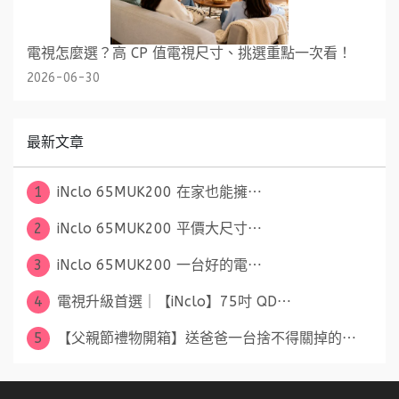
電視怎麼選？高 CP 值電視尺寸、挑選重點一次看！
2026-06-30
最新文章
1
iNclo 65MUK200 在家也能擁⋯
2
iNclo 65MUK200 平價大尺寸⋯
3
iNclo 65MUK200 一台好的電⋯
4
電視升級首選｜【iNclo】75吋 QD⋯
5
【父親節禮物開箱】送爸爸一台捨不得關掉的⋯