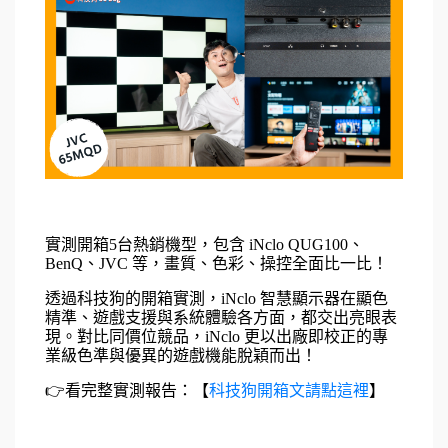
實測開箱
5
台熱銷機型，包含
 iNclo QUG100
、
BenQ
、
JVC 
等，畫質、色彩、操控全面比一比！
透過科技狗的開箱實測，iNclo 智慧顯示器在顯色
精準、遊戲支援與系統體驗各方面，都交出亮眼表
現。對比同價位競品，iNclo 更以出廠即校正的專
業級色準與優異的遊戲機能脫穎而出！
👉
看完整實測報告：【
科技狗開箱文請點這裡
】