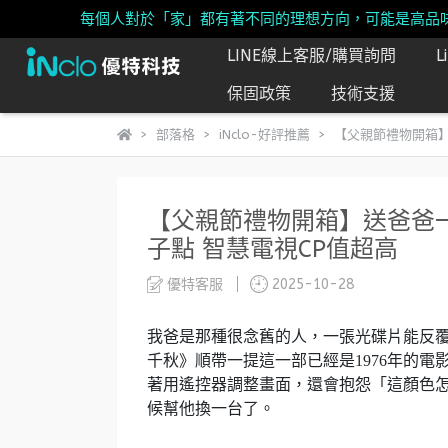
每個人對於「家」都有著不同的理想方向，可能是高品
LINE線上客服/購買詢問
保固政策
技術支援
部落格
iNclo-好評推薦
【父親節禮物開箱】送
【父親節禮物開箱】送爸爸一台捨
子點 智慧電視CP值超高
優特客服
2025-10-28
我爸是那種很念舊的人，一張光碟片能反
千秋》順帶一提這一部已經是1976年的
著用遙控器調整畫面，還會抱怨「這顏色
候幫他換一台了。