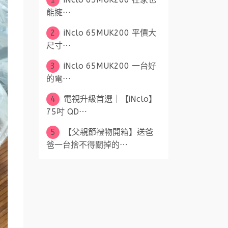
能擁⋯
2
iNclo 65MUK200 平價大
尺寸⋯
3
iNclo 65MUK200 一台好
的電⋯
4
電視升級首選｜【iNclo】
75吋 QD⋯
5
【父親節禮物開箱】送爸
爸一台捨不得關掉的⋯