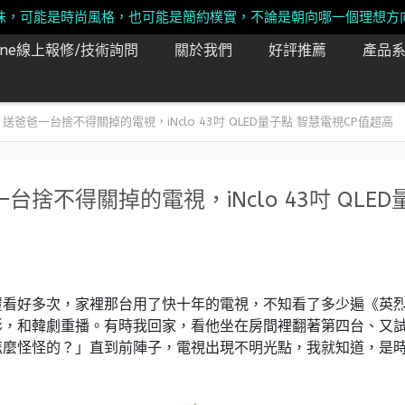
味，可能是時尚風格，也可能是簡約樸實，不論是朝向哪一個理想方
Line線上報修/技術詢問
關於我們
好評推薦
產品
爸爸一台捨不得關掉的電視，iNclo 43吋 QLED量子點 智慧電視CP值超高
不得關掉的電視，iNclo 43吋 QLED
覆看好多次，家裡那台用了快十年的電視，不知看了多少遍《英
電影，和韓劇重播。有時我回家，看他坐在房間裡翻著第四台、又
怎麼怪怪的？」直到前陣子，電視出現不明光點，我就知道，是