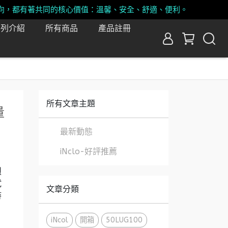
向，都有著共同的核心價值：溫馨、安全、舒適、便利。
系列介紹
所有商品
產品註冊
所有文章主題
量
最新動態
iNclo-好評推薦
烈
試
文章分類
時
iNcol
開箱
50LUG100