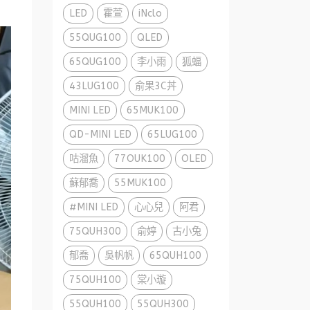
LED
霍萱
iNclo
55QUG100
QLED
65QUG100
李小雨
狐蝠
43LUG100
俞果3C丼
MINI LED
65MUK100
QD-MINI LED
65LUG100
咕溜魚
77OUK100
OLED
蘇郁喬
55MUK100
#MINI LED
心心兒
阿君
75QUH300
俞婷
古小兔
郁喬
吳帆帆
65QUH100
75QUH100
棠小璇
55QUH100
55QUH300