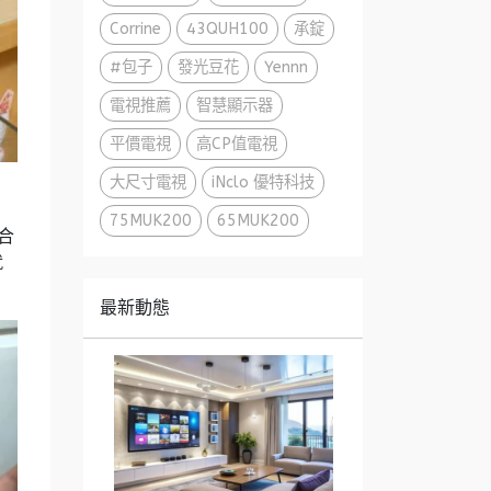
Corrine
43QUH100
承錠
#包子
發光豆花
Yennn
電視推薦
智慧顯示器
平價電視
高CP值電視
大尺寸電視
iNclo 優特科技
75MUK200
65MUK200
適合
就
最新動態