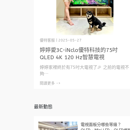
優特客服 | 2025-05-27
婷婷愛3C-iNclo優特科技的75吋
QLED 4K 120 Hz智慧電視
婷婷家裡終於有75吋大電視了🎉 之前的電視不
夠⋯
閱讀更多 ->
最新動態
電視面板分哪些等級？