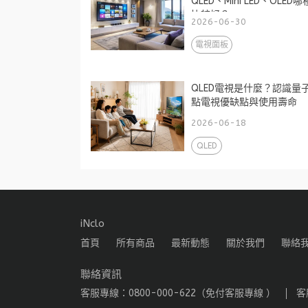
QLED、Mini LED、OLED哪
比較好？
2026-06-30
電視面板
QLED電視是什麼？認識量
點電視優缺點與使用壽命
2026-06-18
QLED
iNclo
首頁
所有商品
最新動態
關於我們
聯絡
聯絡資訊
客服專線：0800-000-622（免付客服專線 ）
客